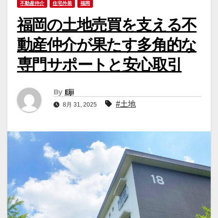
不動産仲介
住宅外装
福岡
福岡の土地売買を支える不
動産仲介が果たす多角的な
専門サポートと安心取引
By
Eiji
#土地
8月 31, 2025