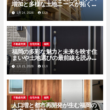
増加と多様な土地ニーズが拓く新
時代
1月 24, 2026
EIJI
不動産売買
住宅外装
福岡
福岡の多彩な魅力と未来を映す住
まいや土地選びの最前線を読み解
く
1月 21, 2026
EIJI
不動産売買
住宅外装
福岡
人口増と都市再開発が生む福岡の