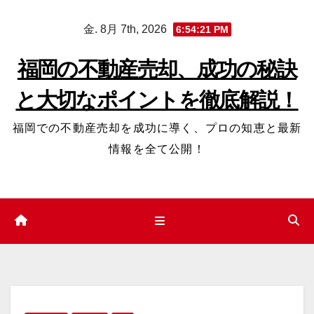
コ
金. 8月 7th, 2026
6:54:22 PM
ン
テ
福岡の不動産売却、成功の秘訣
ン
と大切なポイントを徹底解説！
ツ
へ
福岡での不動産売却を成功に導く、プロの知恵と最新
ス
情報を全て公開！
キ
ッ
プ