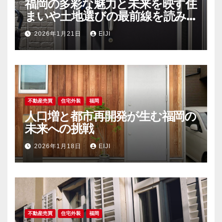
福岡の多彩な魅力と未来を映す住
まいや土地選びの最前線を読み
解く
2026年1月21日
EIJI
不動産売買
住宅外装
福岡
人口増と都市再開発が生む福岡の
未来への挑戦
2026年1月18日
EIJI
不動産売買
住宅外装
福岡