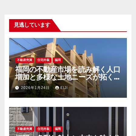
見逃しています
不動産売買
住宅外装
福岡
福岡の不動産市場を読み解く人口
増加と多様な土地ニーズが拓く新
時代
2026年1月24日
EIJI
不動産売買
住宅外装
福岡