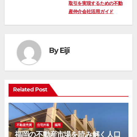
取引を実現するための不動
稿
産仲介会社活用ガイド
ナ
ビ
ゲ
By
Eiji
ー
シ
ョ
Related Post
ン
不動産売買
住宅外装
福岡
福岡の不動産市場を読み解く人口