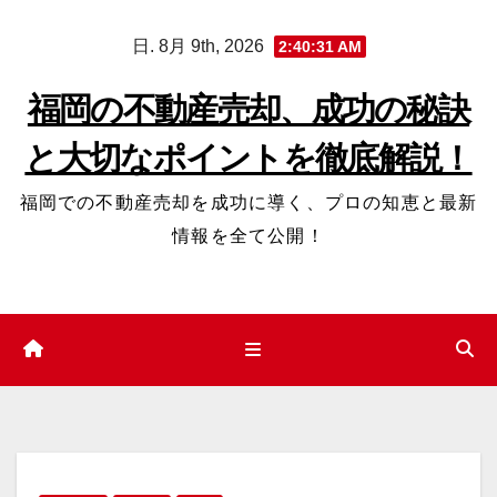
コ
日. 8月 9th, 2026
2:40:32 AM
ン
テ
福岡の不動産売却、成功の秘訣
ン
と大切なポイントを徹底解説！
ツ
へ
福岡での不動産売却を成功に導く、プロの知恵と最新
ス
情報を全て公開！
キ
ッ
プ