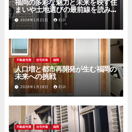
福岡の多彩な魅力と未来を映す住
まいや土地選びの最前線を読み
解く
2026年1月21日
EIJI
不動産売買
住宅外装
福岡
人口増と都市再開発が生む福岡の
未来への挑戦
2026年1月18日
EIJI
不動産売買
住宅外装
福岡