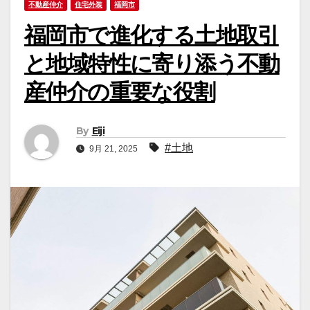
不動産仲介
住宅外装
福岡市
福岡市で進化する土地取引
と地域特性に寄り添う不動
産仲介の重要な役割
By
Eiji
#土地
9月 21, 2025