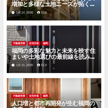
増加と多様な土地ニーズが拓く新
時代
1月 24, 2026
EIJI
不動産売買
住宅外装
福岡
福岡の多彩な魅力と未来を映す住
まいや土地選びの最前線を読み解
く
1月 21, 2026
EIJI
不動産売買
住宅外装
福岡
人口増と都市再開発が生む福岡の