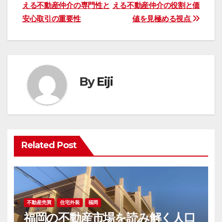
える不動産仲介の専門性と
える不動産仲介の役割と価
稿
安心取引の重要性
値を見極める視点
ナ
ビ
ゲ
By
Eiji
ー
シ
ョ
Related Post
ン
不動産売買
住宅外装
福岡
福岡の不動産市場を読み解く人口