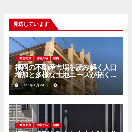
見逃しています
不動産売買
住宅外装
福岡
福岡の不動産市場を読み解く人口
増加と多様な土地ニーズが拓く新
時代
2026年1月24日
EIJI
不動産売買
住宅外装
福岡