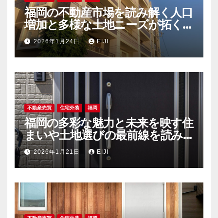
福岡の不動産市場を読み解く人口
増加と多様な土地ニーズが拓く新
時代
2026年1月24日
EIJI
不動産売買
住宅外装
福岡
福岡の多彩な魅力と未来を映す住
まいや土地選びの最前線を読み
解く
2026年1月21日
EIJI