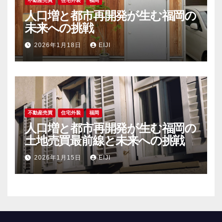
不動産売買
住宅外装
福岡
人口増と都市再開発が生む福岡の
未来への挑戦
2026年1月18日
EIJI
不動産売買
住宅外装
福岡
人口増と都市再開発が生む福岡の
土地売買最前線と未来への挑戦
2026年1月15日
EIJI