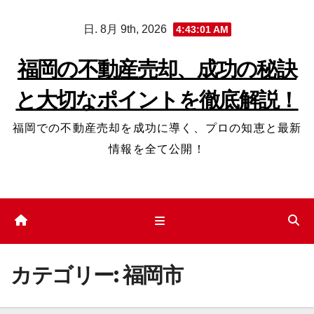
コ
日. 8月 9th, 2026
4:43:02 AM
ン
テ
福岡の不動産売却、成功の秘訣
ン
と大切なポイントを徹底解説！
ツ
へ
福岡での不動産売却を成功に導く、プロの知恵と最新
ス
情報を全て公開！
キ
ッ
プ
カテゴリー:
福岡市