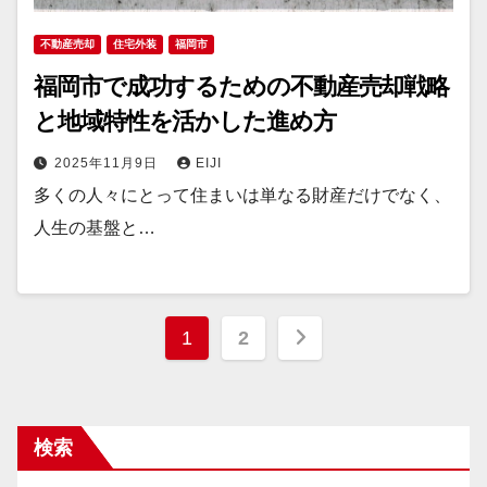
不動産売却
住宅外装
福岡市
福岡市で成功するための不動産売却戦略
と地域特性を活かした進め方
2025年11月9日
EIJI
多くの人々にとって住まいは単なる財産だけでなく、
人生の基盤と…
投
1
2
稿
の
検索
ペ